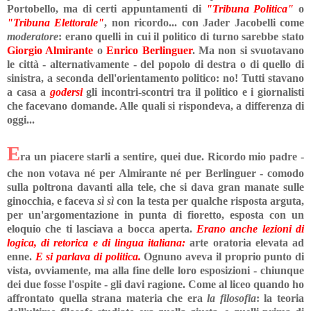
Portobello, ma di certi appuntamenti di
"Tribuna Politica"
o
"Tribuna Elettorale"
, non ricordo... con Jader Jacobelli come
moderatore
: erano quelli in cui il politico di turno sarebbe stato
Giorgio Almirante
o
Enrico Berlinguer
. Ma non si svuotavano
le città - alternativamente - del popolo di destra o di quello di
sinistra, a seconda dell'orientamento politico: no! Tutti stavano
a casa a
godersi
gli incontri-scontri tra il politico e i giornalisti
che facevano domande. Alle quali si rispondeva, a differenza di
oggi...
E
ra un piacere starli a sentire, quei due. Ricordo mio padre -
che non votava né per Almirante né per Berlinguer - comodo
sulla poltrona davanti alla tele, che si dava gran manate sulle
ginocchia, e faceva
sì sì
con la testa per qualche risposta arguta,
per un'argomentazione in punta di fioretto, esposta con un
eloquio che ti lasciava a bocca aperta.
Erano anche lezioni di
logica, di retorica e di lingua italiana:
arte oratoria elevata ad
enne.
E si parlava di politica.
Ognuno aveva il proprio punto di
vista, ovviamente, ma alla fine delle loro esposizioni - chiunque
dei due fosse l'ospite - gli davi ragione. Come al liceo quando ho
affrontato quella strana materia che era
la filosofia
: la teoria