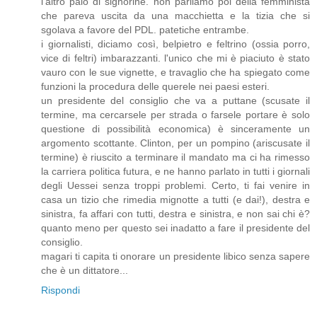
l'altro paio di signorine. non parliamo poi della femminista
che pareva uscita da una macchietta e la tizia che si
sgolava a favore del PDL. patetiche entrambe.
i giornalisti, diciamo così, belpietro e feltrino (ossia porro,
vice di feltri) imbarazzanti. l'unico che mi è piaciuto è stato
vauro con le sue vignette, e travaglio che ha spiegato come
funzioni la procedura delle querele nei paesi esteri.
un presidente del consiglio che va a puttane (scusate il
termine, ma cercarsele per strada o farsele portare è solo
questione di possibilità economica) è sinceramente un
argomento scottante. Clinton, per un pompino (ariscusate il
termine) è riuscito a terminare il mandato ma ci ha rimesso
la carriera politica futura, e ne hanno parlato in tutti i giornali
degli Uessei senza troppi problemi. Certo, ti fai venire in
casa un tizio che rimedia mignotte a tutti (e dai!), destra e
sinistra, fa affari con tutti, destra e sinistra, e non sai chi è?
quanto meno per questo sei inadatto a fare il presidente del
consiglio.
magari ti capita ti onorare un presidente libico senza sapere
che è un dittatore...
Rispondi