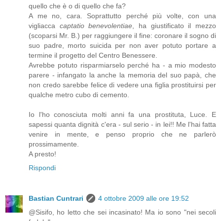
quello che è o di quello che fa?
A me no, cara. Soprattutto perché più volte, con una
vigliacca
captatio benevolentiae
, ha giustificato il mezzo
(scoparsi Mr. B.) per raggiungere il fine: coronare il sogno di
suo padre, morto suicida per non aver potuto portare a
termine il progetto del Centro Benessere.
Avrebbe potuto risparmiarselo perché ha - a mio modesto
parere - infangato la anche la memoria del suo papà, che
non credo sarebbe felice di vedere una figlia prostituirsi per
qualche metro cubo di cemento.
Io l'ho conosciuta molti anni fa una prostituta, Luce. E
sapessi quanta dignità c'era - sul serio - in lei!! Me l'hai fatta
venire in mente, e penso proprio che ne parlerò
prossimamente.
A presto!
Rispondi
Bastian Cuntrari
4 ottobre 2009 alle ore 19:52
@Sisifo, ho letto che sei incasinato! Ma io sono "nei secoli