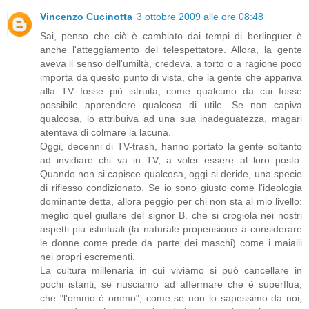
Vincenzo Cucinotta
3 ottobre 2009 alle ore 08:48
Sai, penso che ciò è cambiato dai tempi di berlinguer è
anche l'atteggiamento del telespettatore. Allora, la gente
aveva il senso dell'umiltà, credeva, a torto o a ragione poco
importa da questo punto di vista, che la gente che appariva
alla TV fosse più istruita, come qualcuno da cui fosse
possibile apprendere qualcosa di utile. Se non capiva
qualcosa, lo attribuiva ad una sua inadeguatezza, magari
atentava di colmare la lacuna.
Oggi, decenni di TV-trash, hanno portato la gente soltanto
ad invidiare chi va in TV, a voler essere al loro posto.
Quando non si capisce qualcosa, oggi si deride, una specie
di riflesso condizionato. Se io sono giusto come l'ideologia
dominante detta, allora peggio per chi non sta al mio livello:
meglio quel giullare del signor B. che si crogiola nei nostri
aspetti più istintuali (la naturale propensione a considerare
le donne come prede da parte dei maschi) come i maiaili
nei propri escrementi.
La cultura millenaria in cui viviamo si può cancellare in
pochi istanti, se riusciamo ad affermare che è superflua,
che "l'ommo è ommo", come se non lo sapessimo da noi,