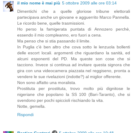
il mio nome è mai più
5 ottobre 2009 alle ore 03:14
Dimentichi che a quelle gloriose tribune elettorali
partecipava anche un giovane e agguerrito Marco Pannella.
Le ricordo bene, quelle trasmissioni.
Ho perso la famigerata puntata di Annozero perchè,
essendo il mio compleanno, ero fuori a cena.
Ma penso che si stia passando il limite.
In Puglia c'è ben altro che cova sotto le lenzuola bollenti
delle escort locali. argomenti che riguardano la sanità, ed
alcuni esponenti del PD. Ma queste son cose che si
tacciono. Invece si continua ad invitare questa signora che
gira con una videocamera piazzata nel reggiseno, pronta a
vendere le sue rivelazioni (indotte?) al miglior offerente.
Non sono affatto una moralista.
Prostituta per prostituta, trovo molto più dignitose le
nigeriane che popolano la SS 100 (Bari-Taranto), che si
svendono per pochi spiccioli rischiando la vita.
Notte, gemella.
Rispondi
Bastian Cuntrari
5 ottobre 2009 alle ore 10:48