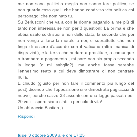
me non sono politici o meglio non sanno fare politica, se
non guarda caso quelli che hanno condiviso vita politica coi
personaggi che nominato tu.
Su Berlusconi che va a con le donne pagando a me più di
tanto non interessa se non per 3 questioni: La prima è che
abbia usato soldi suoi e non dello stato, la seconda che poi
non venga a farci la morale a noi, e soprattutto che non
finga di essere d'accordo con il vaticano (altra manica di
disgraziati), e la terza che andare a prostitute, o comunque
a trombare a pagamento , mi pare non sia propio secondo
la legge (o mi sabglio?), ma anche fosse sarebbe
l'ennesimo reato a cui deve dimostrare di non centrare
nulla.
E chiudo (giusto per non fare il commento più lungo del
post) dicendo che l'opposizione si è dimostrata pagliaccia di
nuovo, perchè cazzo 33 assenti con una legge passata per
20 voti... spero siano stati in pericolo di vita!
Un abbraccio Bastian ;)
Rispondi
luce
3 ottobre 2009 alle ore 17:25