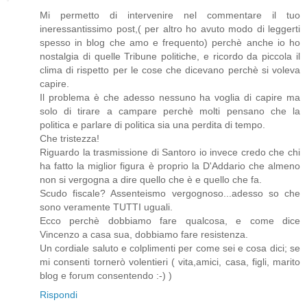
Mi permetto di intervenire nel commentare il tuo
ineressantissimo post,( per altro ho avuto modo di leggerti
spesso in blog che amo e frequento) perchè anche io ho
nostalgia di quelle Tribune politiche, e ricordo da piccola il
clima di rispetto per le cose che dicevano perchè si voleva
capire.
Il problema è che adesso nessuno ha voglia di capire ma
solo di tirare a campare perchè molti pensano che la
politica e parlare di politica sia una perdita di tempo.
Che tristezza!
Riguardo la trasmissione di Santoro io invece credo che chi
ha fatto la miglior figura è proprio la D'Addario che almeno
non si vergogna a dire quello che è e quello che fa.
Scudo fiscale? Assenteismo vergognoso...adesso so che
sono veramente TUTTI uguali.
Ecco perchè dobbiamo fare qualcosa, e come dice
Vincenzo a casa sua, dobbiamo fare resistenza.
Un cordiale saluto e colplimenti per come sei e cosa dici; se
mi consenti tornerò volentieri ( vita,amici, casa, figli, marito
blog e forum consentendo :-) )
Rispondi