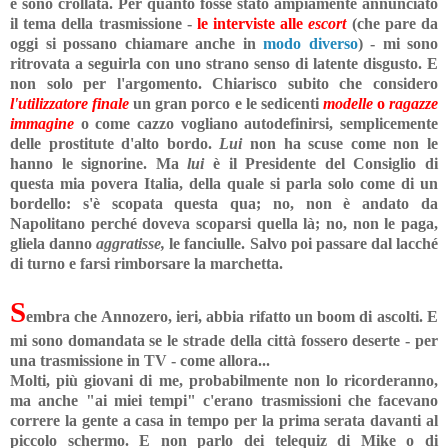
e sono crollata. Per quanto fosse stato ampiamente annunciato
il tema della trasmissione -
le interviste alle
escort
(che pare da
oggi si possano chiamare anche in
modo diverso
) - mi sono
ritrovata a seguirla con uno strano senso di latente disgusto. E
non solo per l'argomento. Chiarisco subito che considero
l'utilizzatore finale
un gran porco e le sedicenti
modelle
o
ragazze
immagine
o come cazzo vogliano autodefinirsi, semplicemente
delle prostitute d'alto bordo.
Lui
non ha scuse come non le
hanno le signorine. Ma
lui
è il Presidente del Consiglio di
questa mia povera Italia, della quale si parla solo come di un
bordello: s'è scopata questa qua; no, non è andato da
Napolitano perché doveva scoparsi quella là; no, non le paga,
gliela danno
aggratisse,
le fanciulle. Salvo poi passare dal lacché
di turno e farsi rimborsare la marchetta.
S
embra che Annozero, ieri, abbia rifatto un boom di ascolti. E
mi sono domandata se le strade della città fossero deserte - per
una trasmissione in TV - come allora...
Molti, più giovani di me, probabilmente non lo ricorderanno,
ma anche "ai miei tempi" c'erano trasmissioni che facevano
correre la gente a casa in tempo per la prima serata davanti al
piccolo schermo. E non parlo dei telequiz di Mike o di