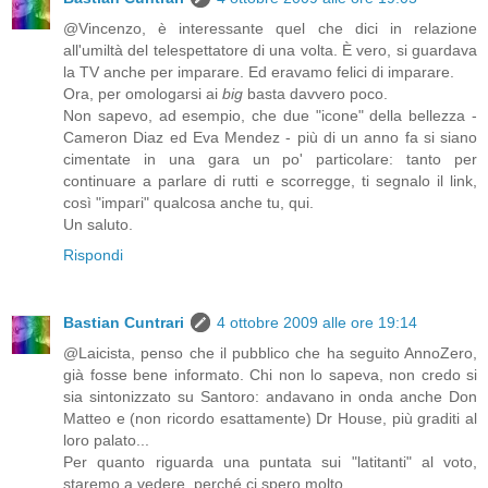
@Vincenzo, è interessante quel che dici in relazione
all'umiltà del telespettatore di una volta. È vero, si guardava
la TV anche per imparare. Ed eravamo felici di imparare.
Ora, per omologarsi ai
big
basta davvero poco.
Non sapevo, ad esempio, che due "icone" della bellezza -
Cameron Diaz ed Eva Mendez - più di un anno fa si siano
cimentate in una gara un po' particolare: tanto per
continuare a parlare di rutti e scorregge, ti segnalo il link,
così "impari" qualcosa anche tu,
qui
.
Un saluto.
Rispondi
Bastian Cuntrari
4 ottobre 2009 alle ore 19:14
@Laicista, penso che il pubblico che ha seguito AnnoZero,
già fosse bene informato. Chi non lo sapeva, non credo si
sia sintonizzato su Santoro: andavano in onda anche Don
Matteo e (non ricordo esattamente) Dr House, più graditi al
loro palato...
Per quanto riguarda una puntata sui "latitanti" al voto,
staremo a vedere, perché ci spero molto.