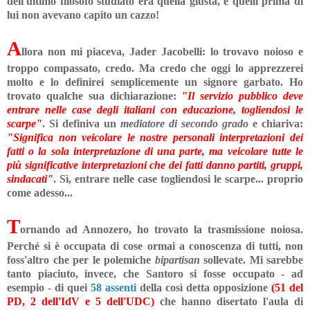
dell'ultimo filosofo studiato era quella giusta, e quelli prima di
lui non avevano capito un cazzo!
A
llora non mi piaceva, Jader Jacobelli: lo trovavo noioso e
troppo compassato, credo. Ma credo che oggi lo apprezzerei
molto e lo definirei semplicemente un signore garbato. Ho
trovato qualche sua dichiarazione:
"Il servizio pubblico deve
entrare nelle case degli italiani con educazione, togliendosi le
scarpe"
. Si definiva un
mediatore di secondo grado
e chiariva:
"
Significa non veicolare le nostre personali interpretazioni dei
fatti o la sola interpretazione di una parte, ma veicolare tutte le
più significative interpretazioni che dei fatti danno partiti, gruppi,
sindacati"
.
Sì, entrare nelle case togliendosi le scarpe... proprio
come adesso...
T
ornando ad Annozero, ho trovato la trasmissione noiosa.
Perché si è occupata di cose ormai a conoscenza di tutti, non
foss'altro che per le polemiche
bipartisan
sollevate. Mi sarebbe
tanto piaciuto, invece, che Santoro si fosse occupato - ad
esempio - di quei
58 assenti
della così detta opposizione
(51 del
PD, 2 dell'IdV e 5 dell'UDC)
che hanno disertato l'aula di