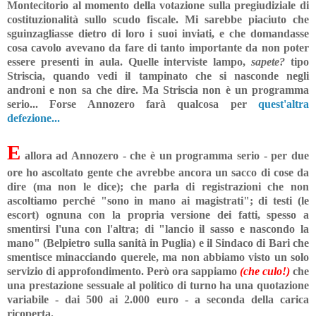
Montecitorio al momento della votazione sulla pregiudiziale di
costituzionalità sullo scudo fiscale. Mi sarebbe piaciuto che
sguinzagliasse dietro di loro i suoi inviati, e che domandasse
cosa cavolo avevano da fare di tanto importante da non poter
essere presenti in aula. Quelle interviste lampo,
sapete?
tipo
Striscia, quando vedi il tampinato che si nasconde negli
androni e non sa che dire. Ma Striscia non è un programma
serio... Forse Annozero farà qualcosa per
quest'altra
defezione...
E
allora ad Annozero - che è un programma serio - per due
ore ho ascoltato gente che avrebbe ancora un sacco di cose da
dire (ma non le dice); che parla di registrazioni che non
ascoltiamo perché "sono in mano ai magistrati"; di testi (le
escort) ognuna con la propria versione dei fatti, spesso a
smentirsi l'una con l'altra; di "lancio il sasso e nascondo la
mano" (Belpietro sulla sanità in Puglia) e il Sindaco di Bari che
smentisce minacciando querele, ma non abbiamo visto un solo
servizio di approfondimento. Però ora sappiamo
(che culo!)
che
una prestazione sessuale al politico di turno ha una quotazione
variabile - dai 500 ai 2.000 euro - a seconda della carica
ricoperta.