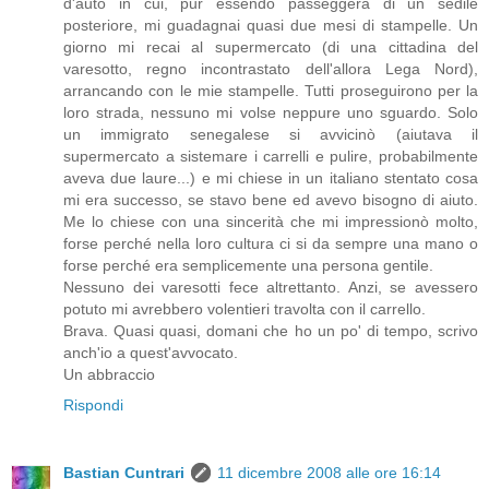
d'auto in cui, pur essendo passeggera di un sedile
posteriore, mi guadagnai quasi due mesi di stampelle. Un
giorno mi recai al supermercato (di una cittadina del
varesotto, regno incontrastato dell'allora Lega Nord),
arrancando con le mie stampelle. Tutti proseguirono per la
loro strada, nessuno mi volse neppure uno sguardo. Solo
un immigrato senegalese si avvicinò (aiutava il
supermercato a sistemare i carrelli e pulire, probabilmente
aveva due laure...) e mi chiese in un italiano stentato cosa
mi era successo, se stavo bene ed avevo bisogno di aiuto.
Me lo chiese con una sincerità che mi impressionò molto,
forse perché nella loro cultura ci si da sempre una mano o
forse perché era semplicemente una persona gentile.
Nessuno dei varesotti fece altrettanto. Anzi, se avessero
potuto mi avrebbero volentieri travolta con il carrello.
Brava. Quasi quasi, domani che ho un po' di tempo, scrivo
anch'io a quest'avvocato.
Un abbraccio
Rispondi
Bastian Cuntrari
11 dicembre 2008 alle ore 16:14