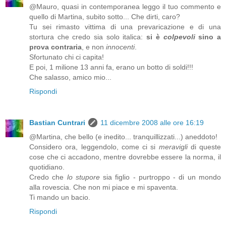
@Mauro, quasi in contemporanea leggo il tuo commento e
quello di Martina, subito sotto... Che dirti, caro?
Tu sei rimasto vittima di una prevaricazione e di una
stortura che credo sia solo italica:
si è
colpevoli
sino a
prova contraria
, e non
innocenti
.
Sfortunato chi ci capita!
E poi, 1 milione 13 anni fa, erano un botto di soldi!!!
Che salasso, amico mio...
Rispondi
Bastian Cuntrari
11 dicembre 2008 alle ore 16:19
@Martina, che bello (e inedito... tranquillizzati...) aneddoto!
Considero ora, leggendolo, come ci si
meravigli
di queste
cose che ci accadono, mentre dovrebbe essere la norma, il
quotidiano.
Credo che
lo stupore
sia figlio - purtroppo - di un mondo
alla rovescia. Che non mi piace e mi spaventa.
Ti mando un bacio.
Rispondi