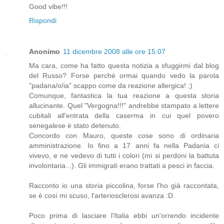
Good vibe!!!
Rispondi
Anonimo
11 dicembre 2008 alle ore 15:07
Ma cara, come ha fatto questa notizia a sfuggirmi dal blog
del Russo? Forse perché ormai quando vedo la parola
"padana/o/ia" scappo come da reazione allergica! ;)
Comunque, fantastica la tua reazione a questa storia
allucinante. Quel "Vergogna!!!" andrebbe stampato a lettere
cubitali all'entrata della caserma in cui quel povero
senegalese è stato detenuto.
Concordo con Mauro, queste cose sono di ordinaria
amministrazione. Io fino a 17 anni fa nella Padania ci
vivevo, e ne vedevo di tutti i colori (mi si perdoni la battuta
involontaria...). Gli immigrati erano trattati a pesci in faccia.
Racconto io una storia piccolina, forse l'ho già raccontata,
se è così mi scuso, l'arteriosclerosi avanza :D.
Poco prima di lasciare l'Italia ebbi un'orrendo incidente