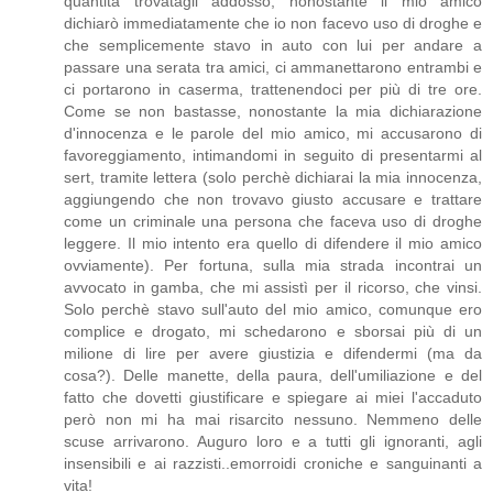
quantità trovatagli addosso, nonostante il mio amico
dichiarò immediatamente che io non facevo uso di droghe e
che semplicemente stavo in auto con lui per andare a
passare una serata tra amici, ci ammanettarono entrambi e
ci portarono in caserma, trattenendoci per più di tre ore.
Come se non bastasse, nonostante la mia dichiarazione
d'innocenza e le parole del mio amico, mi accusarono di
favoreggiamento, intimandomi in seguito di presentarmi al
sert, tramite lettera (solo perchè dichiarai la mia innocenza,
aggiungendo che non trovavo giusto accusare e trattare
come un criminale una persona che faceva uso di droghe
leggere. Il mio intento era quello di difendere il mio amico
ovviamente). Per fortuna, sulla mia strada incontrai un
avvocato in gamba, che mi assistì per il ricorso, che vinsi.
Solo perchè stavo sull'auto del mio amico, comunque ero
complice e drogato, mi schedarono e sborsai più di un
milione di lire per avere giustizia e difendermi (ma da
cosa?). Delle manette, della paura, dell'umiliazione e del
fatto che dovetti giustificare e spiegare ai miei l'accaduto
però non mi ha mai risarcito nessuno. Nemmeno delle
scuse arrivarono. Auguro loro e a tutti gli ignoranti, agli
insensibili e ai razzisti..emorroidi croniche e sanguinanti a
vita!