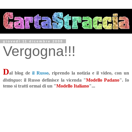
giovedì 11 dicembre 2008
Vergogna!!!
D
al blog de
il Russo
, riprendo la notizia e il video, con un
distinguo
:
il Russo definisce la vicenda "
Modello Padano
". Io
temo si tratti ormai di un "
Modello Italiano
"...